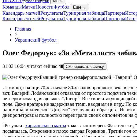
Ш
АХТА
футбол изнутри
Меню
Команды
Матчи
Новости
Футбол
Ещё
⌄
Календарь матчей
Результаты
Турнирная таблица
Партнеры
Исто
Календарь матчей
Результаты
Турнирная таблица
Партнеры
Исто
Главная
>
Украинский футбол
Олег Федорчук: «За «Металлист» забив
31.03 16:04
читают сейчас
48
Скопировать ссылку
Бывший тренер симферопольской "Таврии" О
- Помню, в конце 70-х - начале 80-х годов прошлого века в с
вот, Валерий Лобановский отказался от простого подсчета техн
четверки команд выделялся "Днепр". Все свои атакующие дейс
поле. Даже вратарь не задерживал темп, вводя мяч в игру. По
напоминали киевское "Динамо" его лучших образцов . Игроки л
днепропетровцы полностью переиграли своих оппонентов на флан
"Результат
харьковского матча
тоже закономерен. Фактически, "
посыпалась. Откровенно плохо сыграл Горяинов. Третий гол от
защитники легко отражают головой, а Горяинов даже не пошеве