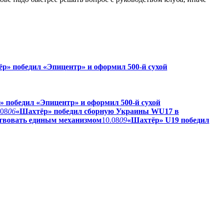
р» победил «Эпицентр» и оформил 500-й сухой
 победил «Эпицентр» и оформил 500-й сухой
.08
06
«Шахтёр» победил сборную Украины WU17 в
твовать единым механизмом
10.08
09
«Шахтёр» U19 победил