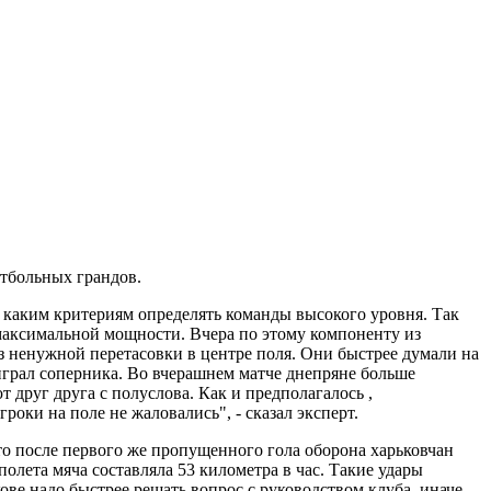
тбольных грандов.
о каким критериям определять команды высокого уровня. Так
и максимальной мощности. Вчера по этому компоненту из
з ненужной перетасовки в центре поля. Они быстрее думали на
играл соперника. Во вчерашнем матче днепряне больше
друг друга с полуслова. Как и предполагалось ,
оки на поле не жаловались", - сказал эксперт.
ато после первого же пропущенного гола оборона харьковчан
олета мяча составляла 53 километра в час. Такие удары
ове надо быстрее решать вопрос с руководством клуба, иначе