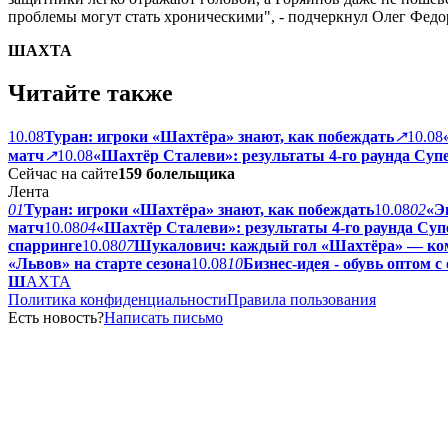
проблемы могут стать хроническими", - подчеркнул Олег Федо
ШАХТА
Читайте также
10.08
Туран: игроки «Шахтёра» знают, как побеждать
↗
10.08
матч
↗
10.08
«Шахтёр Сталеви»: результаты 4-го раунда Суп
Сейчас на сайте
159
болельщика
Лента
01
Туран: игроки «Шахтёра» знают, как побеждать
10.08
02
«Э
матч
10.08
04
«Шахтёр Сталеви»: результаты 4-го раунда Суп
спарринге
10.08
07
Шукалович: каждый гол «Шахтёра» — ко
«Львов» на старте сезона
10.08
10
Бизнес-идея - обувь оптом с
Ш
АХТА
Политика конфиденциальности
Правила пользования
Есть новость?
Написать письмо