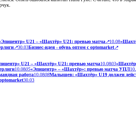
рчук.
«Эпицентр» U21 – «Шахтёр» U21: превью матча
↗
10.08
«Шахтё
ерлиги
↗
30.03
Бизнес-идея - обувь оптом с optomarket
↗
пицентр» U21 – «Шахтёр» U21: превью матча
10.08
03
«Шахтёр»
ерлиги
10.08
05
«Эпицентр» – «Шахтёр»: превью матча УПЛ
10
мандная работа
10.08
08
Малышев: «Шахтёр» U19 должен дейс
 optomarket
30.03