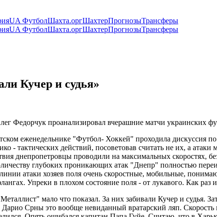
рия
UA Футбол
Шахта.орг
Шахтер
Прогнозы
Трансферы
рия
UA Футбол
Шахта.орг
Шахтер
Прогнозы
Трансферы
али Кучер и судья»
лег Федорчук проанализировал вчерашние матчи украинских фу
оветском еженедельнике "Футбол- Хоккей" проходила дискуссия п
ико - тактических действий, посоветовав считать не их, а атак
твия днепропетровцы проводили на максимальных скоростях, бе
 количеству глубоких проникающих атак "Днепр" полностью пере
инии атаки хозяев поля очень скоростные, мобильные, понимают 
гах. Упреки в плохом состояние поля - от лукавого. Как раз игр
Металлист" мало что показал. За них забивали Кучер и судья. З
 Дарио Срны это вообще невиданный вратарский ляп. Скорость п
лился. Опять ошибался капитан Папа Гуйе. Считаю, что в Харьк