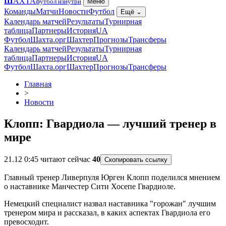
Ш
АХТА
футбол изнутри
Меню
Команды
Матчи
Новости
Футбол
Ещё
⌄
Календарь матчей
Результаты
Турнирная
таблица
Партнеры
История
UA
Футбол
Шахта.орг
Шахтер
Прогнозы
Трансферы
Календарь матчей
Результаты
Турнирная
таблица
Партнеры
История
UA
Футбол
Шахта.орг
Шахтер
Прогнозы
Трансферы
Главная
>
Новости
Клопп: Гвардиола — лучший тренер в
мире
21.12 0:45
читают сейчас
40
Скопировать ссылку
Главный тренер Ливерпуля Юрген Клопп поделился мнением
о наставнике Манчестер Сити Хосепе Гвардиоле.
Немецкий специалист назвал наставника "горожан" лучшим
тренером мира и рассказал, в каких аспектах Гвардиола его
превосходит.