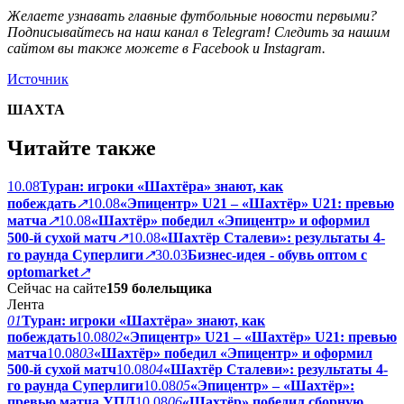
Желаете узнавать главные футбольные новости первыми?
Подписывайтесь на
наш канал в Telegram
!
Следить за нашим
сайтом вы также можете в
Facebook
и
Instagram.
Источник
ШАХТА
Читайте также
10.08
Туран: игроки «Шахтёра» знают, как
побеждать
↗
10.08
«Эпицентр» U21 – «Шахтёр» U21: превью
матча
↗
10.08
«Шахтёр» победил «Эпицентр» и оформил
500-й сухой матч
↗
10.08
«Шахтёр Сталеви»: результаты 4-
го раунда Суперлиги
↗
30.03
Бизнес-идея - обувь оптом с
optomarket
↗
Сейчас на сайте
159
болельщика
Лента
01
Туран: игроки «Шахтёра» знают, как
побеждать
10.08
02
«Эпицентр» U21 – «Шахтёр» U21: превью
матча
10.08
03
«Шахтёр» победил «Эпицентр» и оформил
500-й сухой матч
10.08
04
«Шахтёр Сталеви»: результаты 4-
го раунда Суперлиги
10.08
05
«Эпицентр» – «Шахтёр»:
превью матча УПЛ
10.08
06
«Шахтёр» победил сборную