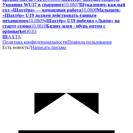
Украины WU17 в спарринге
10.08
07
Шукалович: каждый
гол «Шахтёра» — командная работа
10.08
08
Малышев:
«Шахтёр» U19 должен действовать единым
механизмом
10.08
09
«Шахтёр» U19 победил «Львов» на
старте сезона
10.08
10
Бизнес-идея - обувь оптом с
optomarket
30.03
Ш
АХТА
Политика конфиденциальности
Правила пользования
Есть новость?
Написать письмо