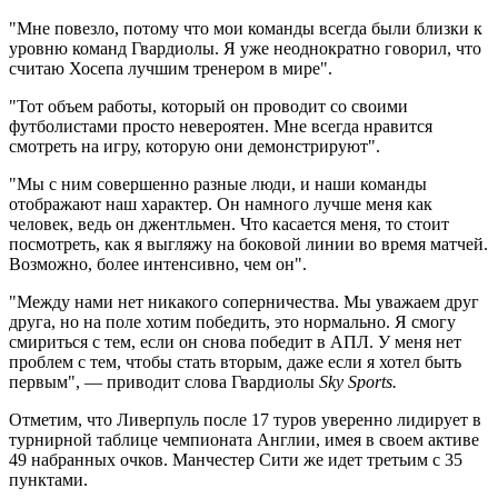
"Мне повезло, потому что мои команды всегда были близки к
уровню команд Гвардиолы. Я уже неоднократно говорил, что
считаю Хосепа лучшим тренером в мире".
"Тот объем работы, который он проводит со своими
футболистами просто невероятен. Мне всегда нравится
смотреть на игру, которую они демонстрируют".
"Мы с ним совершенно разные люди, и наши команды
отображают наш характер. Он намного лучше меня как
человек, ведь он джентльмен. Что касается меня, то стоит
посмотреть, как я выгляжу на боковой линии во время матчей.
Возможно, более интенсивно, чем он".
"Между нами нет никакого соперничества. Мы уважаем друг
друга, но на поле хотим победить, это нормально. Я смогу
смириться с тем, если он снова победит в АПЛ. У меня нет
проблем с тем, чтобы стать вторым, даже если я хотел быть
первым", — приводит слова Гвардиолы
Sky Sports.
Отметим, что Ливерпуль после 17 туров уверенно лидирует в
турнирной таблице чемпионата Англии, имея в своем активе
49 набранных очков. Манчестер Сити же идет третьим с 35
пунктами.